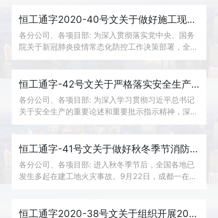
9月22日，成都市锦江区一项目因电气线路短...
恒工通字2020-40号文关于做好施工现场新冠疫情常态化防控措施的通知
各分公司、各项目部: 为深入贯彻落实党中央、国务
院关于新冠肺炎疫情常态化防控工作决策部署，全面
落实“外防输入、内防反弹”的总体防控策略，根据住
房和城乡建设部办公厅《关于印发房屋建筑和...
恒工通字-42号文关于严格落实安全生产检查月专项行动通知
各分公司、各项目部: 为深入学习贯彻习近平总书记
关于安全生产的重要论述和重要批示指示精神，深刻
汲取今年以来广东省房屋市政工程发生多起较大事故
的惨痛教训，各分公司、项目部要按照广东省住...
恒工通字-41号文关于做好秋冬季节消防安全工作的通知
各分公司、各项目部: 进入秋冬季节后，全国各地已
发生多起在建工地火灾事故。9月22日，成都一在建
项目因电气短路引燃周边可燃物发生火灾，造成严重
经济损失; 9月25日东莞华为实验基地一在建大楼...
恒工通字2020-38号文关于组织开展2020年国庆节中秋节前安全生产自查自纠通知