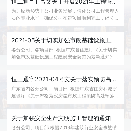
恒工通字11号文关于开展2021年工程管理、安全、技术、培训活动的通知
为适应新形势下公司业务发展，强化公司工程管理人
员的专业水平，确保公司在建项目顺利完工，经公司
总部研究决定，由公司质安部牵头组织一次工程管
理、安全、技术的培训活动。具体事宜如下:
2021-05关于切实加强市政基础设施工程安全防范的通知
各分公司、各项目部: 根据广东省住建厅《关于切实
加强市政基础设施工程建设安全防范的紧急通知》
(粵建质函 (2021) 36号)文件要求，为抓牢抓实公司
在建市政基础设施项目的安全防控措施，消除部分...
恒工通字2021-04号文关于落实预防高处坠落事故“六不施工”要求的通知
广东省内各分公司、项目部: 根据广东省住房和城乡
建设厅《关于严格落实房屋市政工程预防高处坠落事
故“六不施工”要求的通知》文件精神，为进一步遏制
高处坠落事故多发和频发的势头，严防高处坠...
关于加强安全生产文明施工管理的通知
各分公司、项目部:根据2019年建筑行业安全事故情