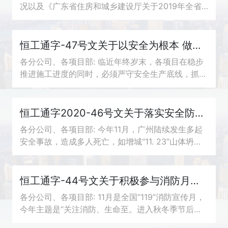
况以及《广东省住房和城乡建设厅关于2019年全省
房屋市政工程质量安全管理有关工作情况的通报》，
2019年，全省房屋市政工程共发生建筑施工生产安
全...
恒工通字-47号文关于以安全为根本 做好2021年春节期间安全生产工作的通知
各分公司、各项目部: 临近年终岁末，各项目在稳步
推进施工进度的同时，必须严守安全生产底线，抓好
抓牢抓实各项安全生产措施，进一步巩固现场安全生
产工作，确保度过一个“稳定、安全、祥和”的...
恒工通字2020-46号文关于落实安全防范措施，做好安全生产工作的通知
各分公司、各项目部: 今年11月，广州陆续发生多起
安全事故，造成多人死亡，如增城“11. 23”山体坍塌
事件、天河“11●24”高坠事故等。为进一步强化施工
现场安全生产条件，积极稳妥推动公司发展...
恒工通字-44号文关于积极参与消防月活动的通知
各分公司、各项目部: 11月是全国“119”消防宣传月，
今年主题是“关注消防、生命至。进入秋冬季节后，
建筑工地火灾事故频发，造成了较大的损失和影响。