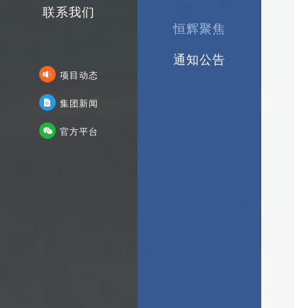
联系我们
恒辉聚焦
通知公告
项目动态
集团新闻
企业简介
官方平台
董事长致辞
发展历程
社会招聘
办公环境
企业文化
在建工程
业务创新
校园招聘
资质证书
党建引领
精品工程
技术创新
建议信箱
企业荣誉
社会责任
联系我们