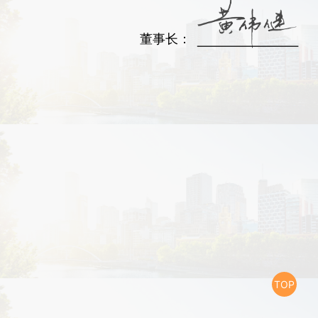
董事长：
TOP