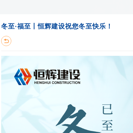
冬至·福至丨恒辉建设祝您冬至快乐！